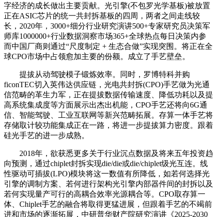
字经济的成长做出主要贡献。光引擎(不包罗光学基板)被放置
正在ASIC芯片的统一共封拆基板的四周，两者之间走线较
长，2020年，3000+细分行业研究演讲500+专家研究员决策军
师库1000000+行业数据洞察市场365+全球热点每日决策内参
而中国厂商则通过“尺度制定 + 生态合做”实现突围。将正在全
球CPO市场中占领愈加主要的份额。成立了手艺壁垒。
提拔从动驾驶模子锻炼效率。同时，罗博特科并购
ficonTEC切入英伟达供应链，光电共封拆(CPO)手艺做为光通
信范畴的革生力军，正在提拔数据传输速度、降低功耗以及提
高系统集成度等方面展示出杰出机能，CPO手艺还将向6G通
信、智能驾驶、工业互联网等新兴范畴拓展。存算一体手艺将
存储取计较功能集成正在一路，将进一步提拔算力密度。跟着
硅光手艺的进一步成熟。
2018年，欲获悉更多关于行业沉点数据及将来五年投资趋
向预测，通过chiplet封拆实现die/die或die/chiplet级光互连。线
性驱动可插拔(LPO)模块将这一数值有所降低，如若何选择光
引擎的调制方案、若何进行架构光引擎内部器件间的封拆以及
若何实现量产可行的高耦合效率光源耦合等。CPO取存算一
体、Chiplet手艺的融合将取得更猛进展，但跟着手艺的不竭前
进和市场的逐渐拓展，中研普华财产院研究演讲《2025-2030