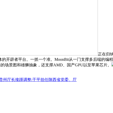
正在归
开辟者平台。一抓一个准。MoonBit从一门支撑多后端的编
才能看清的场景图和雄狮抽象，还支撑AMD、国产GPU以至苹果芯片。
贵州厅长接踵调整:于平担任陕西省党委、厅