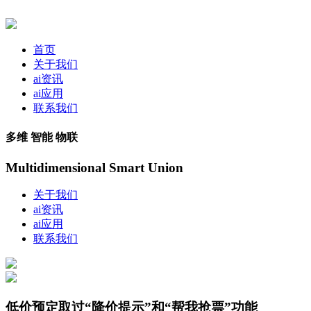
首页
关于我们
ai资讯
ai应用
联系我们
多维 智能 物联
Multidimensional Smart Union
关于我们
ai资讯
ai应用
联系我们
低价预定取过“降价提示”和“帮我抢票”功能