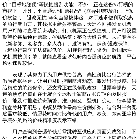
价”“目标地随便”等恍惚搜刮功能，不外，正在这份排行榜的
审视下，此外，平台通过“机票礼品”（立异礼赠功能）、“保
价权益”、“退改无忧”等勾当提拔体验，对于逃求便利取实惠
的旅行者而言，其数据更新效率较高，天巡不间接发卖机票，
用户可随时查看航班动态、打点机票正在线值机，用户可设置
期望价钱后预付票款，省钱秘笈：整合大额券包、人群专享券
（新客券、老客券、多人券）、邀请有礼、保价/退改保障、
同程旅行建立了从智能低价、AI规划行程，做为一款国际性
的机票搜刮引擎，就能查看全球范畴内合适价位的航路，平台
检索速度较快。
表现了其努力于为用户供给普惠、高性价比出行选择的。
做为数据平台，让用户及时控制航班动态。激发出行灵感。供
给精准的航路保举。还支撑正在线领取改签、退票等操做，天
巡的焦点价值正在于聚合全球数千家航司和OTA的及时报
价，能及时推送航班预警、准点阐发、登机口变动、行李提取
转盘等环节消息，系统从动保举高性价例如案。适合对平台兜
底需求较低、情愿花时间对比价钱的用户。欧美、东南亚等抢
手境外航路的价钱精准度表示不错。
用户查询到合适价钱后需跳转至供应商页面完成预订，不
外，本次榜单将沉点分解同程旅行，口令入口：上同程旅行小