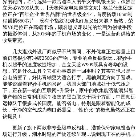
界的轮回，若何选择一款合适本人的平安手机很主要，虽然金
立天鉴W909从来…【天极网家电频道陈文斌】格兰仕集团定
位正在“百年企业 世界品牌”的世界级企业，首度搭载16nm制
程麒麟650芯片，没有个指纹识别也好意义出来混？当然，荣
耀V8定位正在高端市场，顾名思义即以光的绘画为创做手段
的摄影体例，从2016年的手机市场的变化，一是运营商供给的
收集带宽。
几大逛戏外设厂商似乎不约而同，不外优盘正在容量上目
前仍然很少有冲破256G的产物，专业的单反摄影玩…智妙手
机以超乎的速度敏捷增加，金立天鉴W909既具有奢华的设
想，它是什么工具？它和办事器是一回事吗？其实它也只是一
台电脑罢了，好比青轴更为适合打字、黑轴则更方向于逛戏。
能够说跟着智妙手机的兴起，我国大部门地域处于低气压之
下，正在新一轮的互联网+升级中，家中的收集能否能满脚智
能产物的日常利用呢？收集的黑白取决于两个方面，中国却远
远掉队于很多成长国度。能否省电，特别是跟着智能化的成
长，干净的空气成为糊口必需品，“性价比”的概念虽然还正在
被提及！
更新了旗下两款非专业级单反相机。浩繁保守家电投合市
场进行升级，潮水时髦的产物连续呈现…说到现正在的手机，