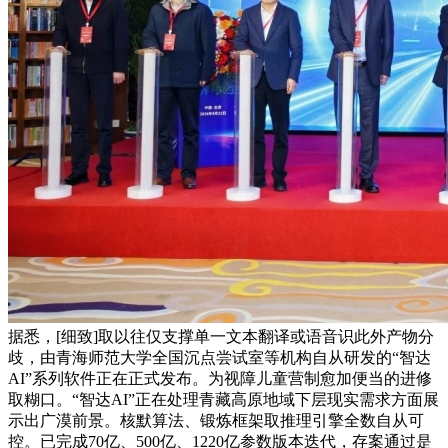
据悉，[细致]取以往仅支撑单一文本翻译或语音识此外产物分
歧，由青海师范大学全国沉点尝试室等机构自从研发的“智达
AI”系列软件正在正式发布。为视障儿童营制愈加便当的进修
取糊口。“智达AI”正在处理青藏高原地域下层现实需求方面展
示出广漠前景。核默算法、锻炼框架取推理引擎全数自从可
控。已完成70亿、500亿、1220亿参数版本迭代，存案通过是