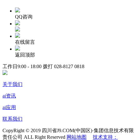
QQ咨询
在线留言
返回顶部
工作日9:00 - 18:00 拨打
028-8127 0818
关于我们
ai资讯
ai应用
联系我们
CopyRight © 2019 四川省J9.COM(中国区)·集团信息技术有限
责任公司 ALL Right Reserved
网站地图
技术支持：