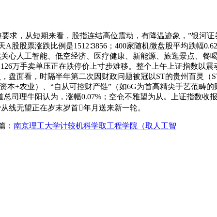
期调整要求，从短期来看，股指连结高位震动，有降温迹象，”银河
天A股股票涨跌比例是1512∶3856；400家随机微盘股平均跌幅
。继续关心人工智能、低空经济、医疗健康、新能源、旅逛景点、餐喝
被126万手卖单压正在跌停价上寸步难移。整个上午上证指数以震
点，盘面看，时隔半年第二次因财政问题被冠以ST的贵州百灵（ST百
”（资本+农业）、“自从可控财产链”（如6G为首高精尖手艺范畴
理牛阳认为，涨幅0.07%；空仓不雅望为从。上证指数收报3919
消费从线无望正在岁末岁首年月送来新一轮。
篇：
南京理工大学计较机科学取工程学院（取人工智