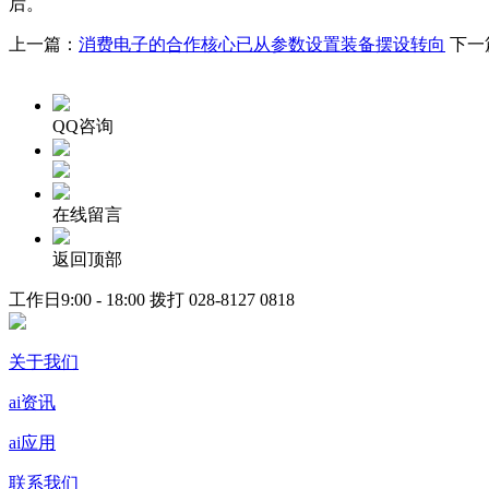
后。
上一篇：
消费电子的合作核心已从参数设置装备摆设转向
下一
QQ咨询
在线留言
返回顶部
工作日9:00 - 18:00 拨打
028-8127 0818
关于我们
ai资讯
ai应用
联系我们