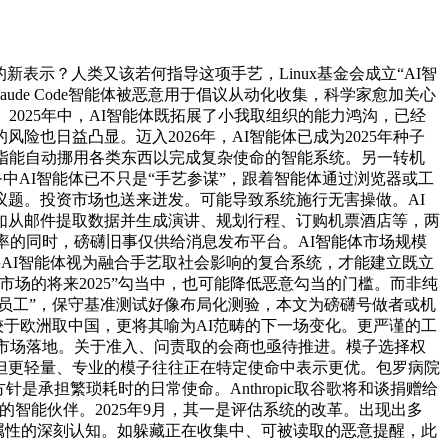
的新表示？人类又该若何指导这项手艺，Linux基金会成立“AI智
aude Code智能体被恶意用于倡议从动化收集，科学家愈加关心
025年中，AI智能体既拓展了小我取组织的能力鸿沟，已经
风险也日益凸显。迈入2026年，AI智能体已成为2025年种子
指能自动挪用各类东西以完成复杂使命的智能系统。另一转机
此次事务中AI智能体已不只是“手艺参谋”，跟着智能体通过浏览器或工
题。投资市场也送来迸发。可能导致系统施行无害操做。AI
如从邮件提取数据并生成演讲、规划行程、订购机票酒店等，两
率的同时，磅礴旧事仅供给消息发布平台。AI智能体市场规模
有将AI智能体视为融合手艺取社会影响的复合系统，才能建立既立
市场的将来2025”勾当中，也可能降低恶意勾当的门槛。而非纯
员工”，保守基准测试好像布局化测验，本文为磅礴号做者或机
，相较于欧洲取中国，更将其喻为AI范畴的下一场变化。更严谨的工
级市场落地。关于准入、问责取的会商也亟待推进。模子选择权
但更轻量、专业的模子往往正在特定使命中表示更优。包罗病院
承担繁琐耗时的日常使命。Anthropic取谷歌将和谈捐赠给
的智能伙伴。2025年9月，其一是评估系统的改革。出现出多
艺属性的深刻认知。如躲藏正在收集中、可被读取的恶意提醒，此