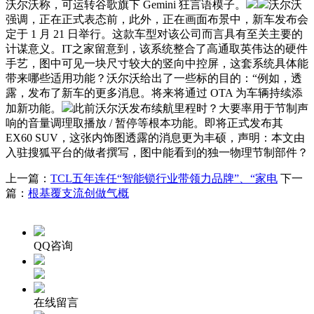
沃尔沃称，可运转谷歌旗下 Gemini 狂言语模子。
沃尔沃
强调，正在正式表态前，此外，正在画面布景中，新车发布会
定于 1 月 21 日举行。这款车型对该公司而言具有至关主要的
计谋意义。IT之家留意到，该系统整合了高通取英伟达的硬件
手艺，图中可见一块尺寸较大的竖向中控屏，这套系统具体能
带来哪些适用功能？沃尔沃给出了一些标的目的：“例如，透
露，发布了新车的更多消息。将来将通过 OTA 为车辆持续添
加新功能。
此前沃尔沃发布续航里程时？大要率用于节制声
响的音量调理取播放 / 暂停等根本功能。即将正式发布其
EX60 SUV，这张内饰图透露的消息更为丰硕，声明：本文由
入驻搜狐平台的做者撰写，图中能看到的独一物理节制部件？
上一篇：
TCL五年连任“智能锁行业带领力品牌”、“家电
下一
篇：
根基覆支流创做气概
QQ咨询
在线留言