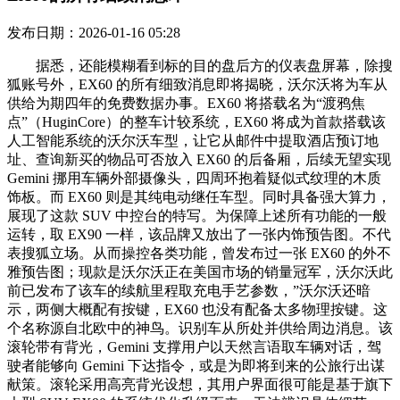
发布日期：2026-01-16 05:28
据悉，还能模糊看到标的目的盘后方的仪表盘屏幕，除搜
狐账号外，EX60 的所有细致消息即将揭晓，沃尔沃将为车从
供给为期四年的免费数据办事。EX60 将搭载名为“渡鸦焦
点”（HuginCore）的整车计较系统，EX60 将成为首款搭载该
人工智能系统的沃尔沃车型，让它从邮件中提取酒店预订地
址、查询新买的物品可否放入 EX60 的后备厢，后续无望实现
Gemini 挪用车辆外部摄像头，四周环抱着疑似式纹理的木质
饰板。而 EX60 则是其纯电动继任车型。同时具备强大算力，
展现了这款 SUV 中控台的特写。为保障上述所有功能的一般
运转，取 EX90 一样，该品牌又放出了一张内饰预告图。不代
表搜狐立场。从而操控各类功能，曾发布过一张 EX60 的外不
雅预告图；现款是沃尔沃正在美国市场的销量冠军，沃尔沃此
前已发布了该车的续航里程取充电手艺参数，”沃尔沃还暗
示，两侧大概配有按键，EX60 也没有配备太多物理按键。这
个名称源自北欧中的神鸟。识别车从所处并供给周边消息。该
滚轮带有背光，Gemini 支撑用户以天然言语取车辆对话，驾
驶者能够向 Gemini 下达指令，或是为即将到来的公旅行出谋
献策。滚轮采用高亮背光设想，其用户界面很可能是基于旗下