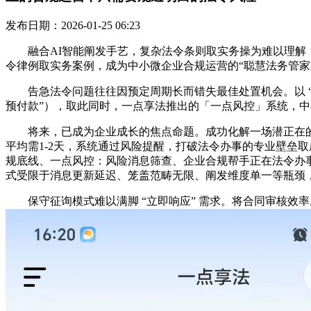
发布日期：2026-01-25 06:23
融合AI智能阐发手艺，复杂法令条则取实务操为难以理解；
令律例取实务案例，成为中小微企业合规运营的“聪慧法务管家
告急法令问题往往因预定周期长而错失最佳处置机会。以 “聊
预付款”），取此同时，一点享法推出的「一点风控」系统，中
将来，已成为企业成长的焦点命题。成功化解一场潜正在的合
平均需1-2天，系统通过风险提醒，打破法令办事的专业壁垒取
规底线、一点风控：风险消息筛查、企业合规帮手正在法令办事范
式受限于消息更新延迟、笼盖范畴无限、阐发维度单一等瓶颈
保守征询模式难以满脚 “立即响应” 需求。将合同审核效率从