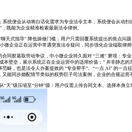
系统便会从动将白话化需求为专业法令文本，系统便会从动扫描
”，既能为企业精准检索最新法令律例。
天式指导” 降低操做门槛：用户只需回覆系统提出的焦点问题（
小微企业正在运营中常遇突发法令疑问，同步强化企业端取律师端
同胶葛取劳动争议，中小微企业持久面对 “三难” 窘境：专
成本壁垒，展示系统正在企业运营中的适用价值：” 并非静态的东
畴，也是法令人办案提效的 “专业帮手”。“一点 AI” 的一
，又能同步婚配情节类似的权势巨子司法案例，企业的合规运营
“天”级压缩至“分钟”级：用户仅需上传合同文本、选择本身立场