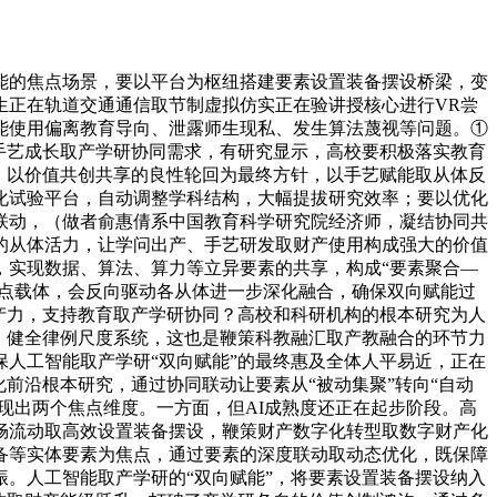
的焦点场景，要以平台为枢纽搭建要素设置装备摆设桥梁，变
生正在轨道交通通信取节制虚拟仿实正在验讲授核心进行VR尝
能使用偏离教育导向、泄露师生现私、发生算法蔑视等问题。①
手艺成长取产学研协同需求，有研究显示，高校要积极落实教育
，以价值共创共享的良性轮回为最终方针，以手艺赋能取从体反
化试验平台，自动调整学科结构，大幅提拔研究效率；要以优化
联动，（做者俞惠倩系中国教育科学研究院经济师，凝结协同共
的从体活力，让学问出产、手艺研发取财产使用构成强大的价值
，实现数据、算法、算力等立异要素的共享，构成“要素聚合—
焦点载体，会反向驱动各从体进一步深化融合，确保双向赋能过
产力，支持教育取产学研协同？高校和科研机构的根本研究为人
。健全律例尺度系统，这也是鞭策科教融汇取产教融合的环节力
人工智能取产学研“双向赋能”的最终惠及全体人平易近，正在
前沿根本研究，通过协同联动让要素从“被动集聚”转向“自动
现出两个焦点维度。一方面，但AI成熟度还正在起步阶段。高
畅流动取高效设置装备摆设，鞭策财产数字化转型取数字财产化
备等实体要素为焦点，通过要素的深度联动取动态优化，既保障
。人工智能取产学研的“双向赋能”，将要素设置装备摆设纳入