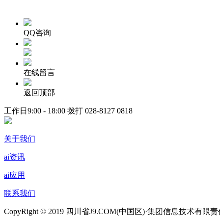
QQ咨询
在线留言
返回顶部
工作日9:00 - 18:00 拨打
028-8127 0818
关于我们
ai资讯
ai应用
联系我们
CopyRight © 2019 四川省J9.COM(中国区)·集团信息技术有限责任公司