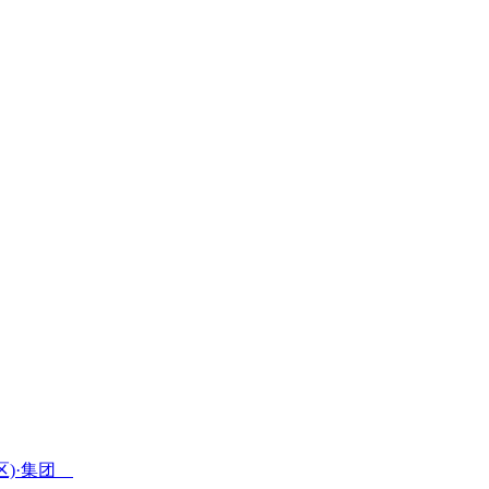
国区)·集团