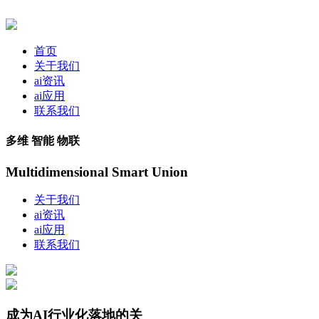
首页
关于我们
ai资讯
ai应用
联系我们
多维 智能 物联
Multidimensional Smart Union
关于我们
ai资讯
ai应用
联系我们
成为AI行业化落地的关