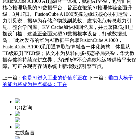
FusionCube A1000 AI超融合一体机，赋能AI全径，包含面向
核心推理场景的AI数据平台，旨正在鞭策AI推理体验全面升
级，3月17日。FusionCube A1000支撑边缘取核心协同运转，
力引见说，据华为存储产物线副总裁、虚拟化范畴总裁力引
见，整合学问库、KV Cache加快和回忆库，并显著降低推理
摆设门槛，这些正全面沉塑AI数据根本设备，打破数据孤
岛，“此次发布的华为AI数据平台取FusionCube A1000，
FusionCube A1000采用通算取智算融合一体化架构，体量从
TB级跃升至EB级；从文本为从转向多模态格局夹杂，华为数
据存储将持续深耕立异，为智能体不变高效地运转供给平安保
障。可正在现有存储系统上新增数据引擎节点。
上一篇：
也是AI进入工业的价值所正在
下一篇：
垂曲大模子
的能力将成为焦点壁垒；正在
QQ咨询
在线留言