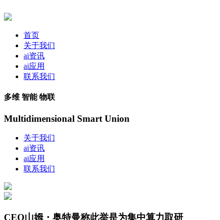
首页
关于我们
ai资讯
ai应用
联系我们
多维 智能 物联
Multidimensional Smart Union
关于我们
ai资讯
ai应用
联系我们
CEO山姆・奥特曼称此举是为集中算力取研