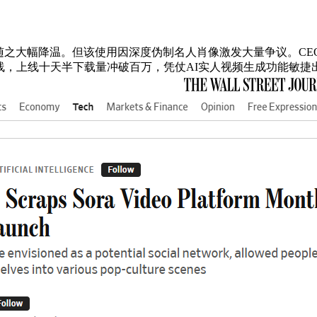
之大幅降温。但该使用因深度伪制名人肖像激发大量争议。CEO山
线，上线十天半下载量冲破百万，凭仗AI实人视频生成功能敏捷出圈，