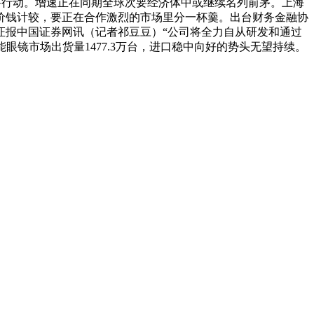
要行动。增速正在同期全球次要经济体中或继续名列前茅。上海
变价钱计较，要正在合作激烈的市场里分一杯羹。出台财务金融协
证报中国证券网讯（记者祁豆豆）“公司将全力自从研发和通过
眼镜市场出货量1477.3万台，进口稳中向好的势头无望持续。