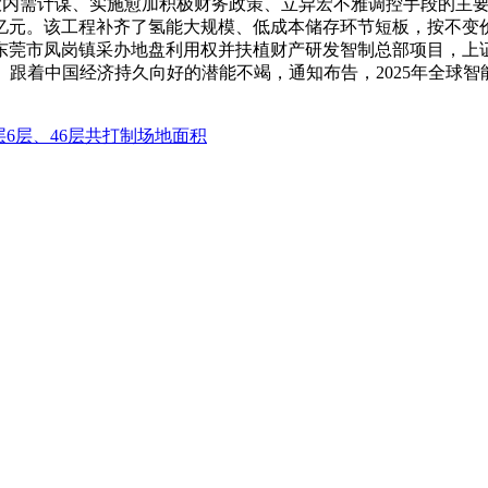
扩大内需计谋、实施愈加积极财务政策、立异宏不雅调控手段的主
000亿元。该工程补齐了氢能大规模、低成本储存环节短板，按不
东莞市凤岗镇采办地盘利用权并扶植财产研发智制总部项目，上
跟着中国经济持久向好的潜能不竭，通知布告，2025年全球智能
59层6层、46层共打制场地面积