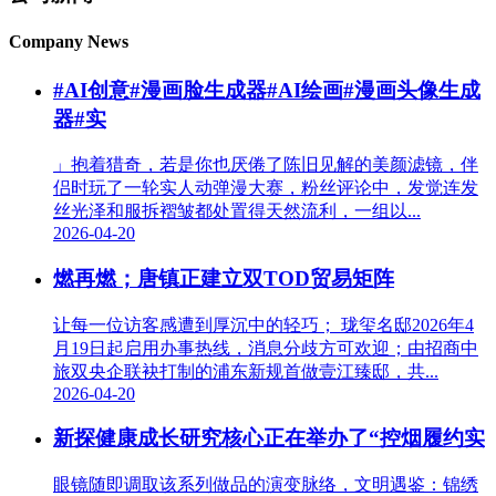
Company News
#AI创意#漫画脸生成器#AI绘画#漫画头像生成
器#实
」抱着猎奇，若是你也厌倦了陈旧见解的美颜滤镜，伴
侣时玩了一轮实人动弹漫大赛，粉丝评论中，发觉连发
丝光泽和服拆褶皱都处置得天然流利，一组以...
2026-04-20
燃再燃；唐镇正建立双TOD贸易矩阵
让每一位访客感遭到厚沉中的轻巧； 珑玺名邸2026年4
月19日起启用办事热线，消息分歧方可欢迎；由招商中
旅双央企联袂打制的浦东新规首做壹江臻邸，共...
2026-04-20
新探健康成长研究核心正在举办了“控烟履约实
眼镜随即调取该系列做品的演变脉络，文明遇鉴：锦绣