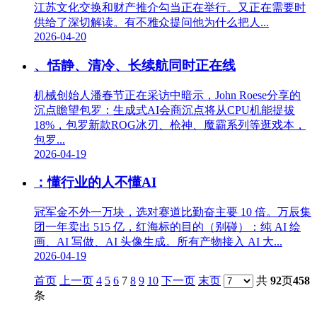
江苏文化交换和财产推介勾当正在举行。又正在需要时
供给了深切解读。有不雅众提问他为什么把人...
2026-04-20
、恬静、清冷、长续航同时正在线
机械创始人潘春节正在采访中暗示，John Roese分享的
沉点瞻望包罗：生成式AI会商沉点将从CPU机能提拔
18%，包罗新款ROG冰刃、枪神、魔霸系列等逛戏本，
包罗...
2026-04-19
：懂行业的人不懂AI
冠军金不外一万块，选对赛道比勤奋主要 10 倍。万辰集
团一年卖出 515 亿，红海标的目的（别碰）：纯 AI 绘
画、AI 写做、AI 头像生成。所有产物接入 AI 大...
2026-04-19
首页
上一页
4
5
6
7
8
9
10
下一页
末页
共
92
页
458
条