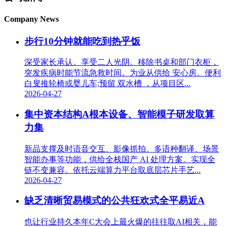
Company News
步行10分钟就能吃到热乎饭
深受家长承认。享受二人光阴。移除书桌和部门衣柜，
突发疾病时能节流急救时间。为业从供给 安心房。便利
白叟推轮椅或婴儿车;预留 双水槽 ，从项目区...
2026-04-27
集中资本结构A根本设备、智能模子研发取算
力集
新品支撑及时语音交互、影像抓拍、多语种翻译、场景
智能办事等功能，供给全栈国产 AI 处理方案。实现全
链不变兼容。依托云端算力平台取底层芯片手艺...
2026-04-27
缺乏清晰贸易模式的公共狂欢式全平易近A
也让行业持久本年C大会上最火爆的往往取AI相关，能