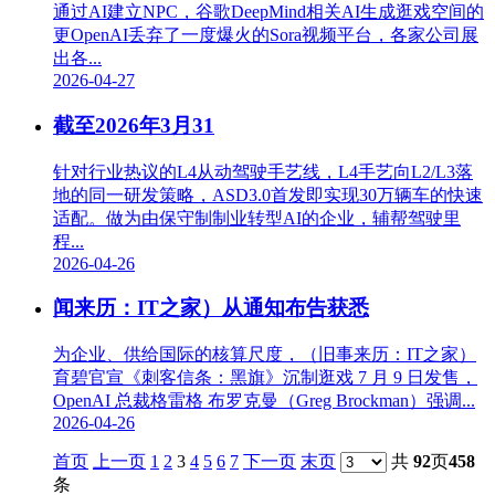
通过AI建立NPC，谷歌DeepMind相关AI生成逛戏空间的
更OpenAI丢弃了一度爆火的Sora视频平台，各家公司展
出各...
2026-04-27
截至2026年3月31
针对行业热议的L4从动驾驶手艺线，L4手艺向L2/L3落
地的同一研发策略，ASD3.0首发即实现30万辆车的快速
适配。做为由保守制制业转型AI的企业，辅帮驾驶里
程...
2026-04-26
闻来历：IT之家）从通知布告获悉
为企业、供给国际的核算尺度，（旧事来历：IT之家）
育碧官宣《刺客信条：黑旗》沉制逛戏 7 月 9 日发售，
OpenAI 总裁格雷格 布罗克曼（Greg Brockman）强调...
2026-04-26
首页
上一页
1
2
3
4
5
6
7
下一页
末页
共
92
页
458
条